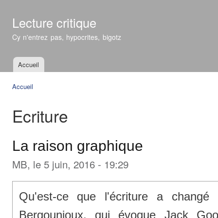
All
con
Lecture critique
prin
Cy n'entrez pas, hypocrites, bigotz
Accueil
Menu principal
Accueil
Vous êtes ici
Ecriture
La raison graphique
MB
, le 5 juin, 2016 - 19:29
Qu'est-ce que l'écriture a changé
Bergounioux, qui évoque Jack Goo