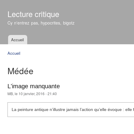
All
con
Lecture critique
prin
Cy n'entrez pas, hypocrites, bigotz
Accueil
Menu principal
Accueil
Vous êtes ici
Médée
L'image manquante
MB
, le 10 janvier, 2016 - 21:40
La peinture antique n’illustre jamais l’action qu’elle évoque : ell