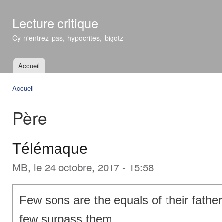
All
con
Lecture critique
prin
Cy n'entrez pas, hypocrites, bigotz
Accueil
Menu principal
Accueil
Vous êtes ici
Père
Télémaque
MB
, le 24 octobre, 2017 - 15:58
Few sons are the equals of their fathers
few surpass them.