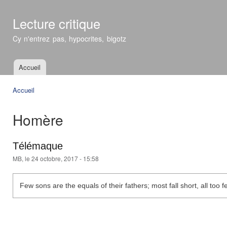
All
con
Lecture critique
prin
Cy n'entrez pas, hypocrites, bigotz
Accueil
Menu principal
Accueil
Vous êtes ici
Homère
Télémaque
MB
, le 24 octobre, 2017 - 15:58
Few sons are the equals of their fathers; most fall short, all too