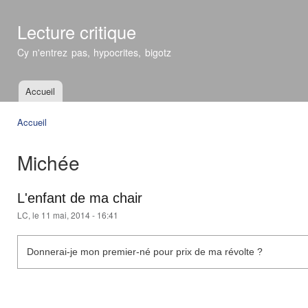
All
con
Lecture critique
prin
Cy n'entrez pas, hypocrites, bigotz
Accueil
Menu principal
Accueil
Vous êtes ici
Michée
L'enfant de ma chair
LC
, le 11 mai, 2014 - 16:41
Donnerai-je mon premier-né pour prix de ma révolte ?