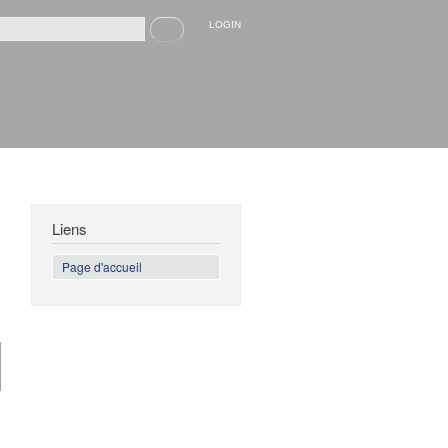
Recherche
LOGIN
rmulaire de recherche
Liens
Page d'accueil
de
Apprendre