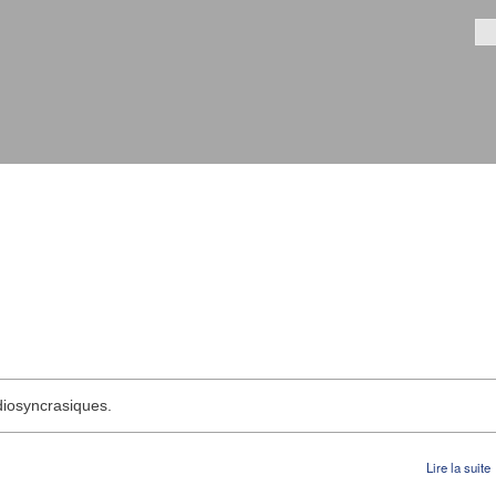
Aller au
contenu
Fo
principal
diosyncrasiques.
Lire la suite