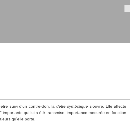
Aller au
contenu
Fo
principal
être suivi d'un contre-don, la
dette symbolique
s'ouvre. Elle affecte
" importante qui lui a été transmise, importance mesurée en fonction
leurs qu'elle porte.