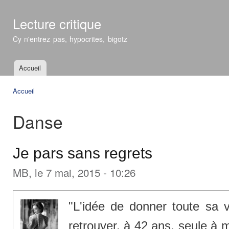
All
con
Lecture critique
prin
Cy n'entrez pas, hypocrites, bigotz
Accueil
Menu principal
Accueil
Vous êtes ici
Danse
Je pars sans regrets
MB
, le 7 mai, 2015 - 10:26
"L'idée de donner toute sa 
retrouver, à 42 ans, seule à