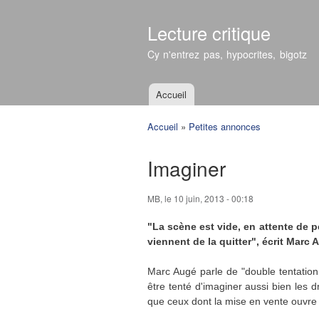
Lecture critique
Cy n'entrez pas, hypocrites, bigotz
Accueil
Menu principal
Accueil
»
Petites annonces
Vous êtes ici
Imaginer
MB
, le 10 juin, 2013 - 00:18
"La scène est vide, en attente de 
viennent de la quitter", écrit Marc 
Marc Augé parle de "double tentatio
être tenté d'imaginer aussi bien les d
que ceux dont la mise en vente ouvre l