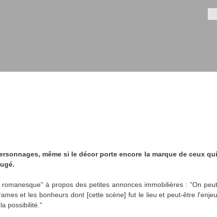
Aller au
contenu
Fo
principal
personnages, même si le décor porte encore la marque de ceux qu
Augé.
n romanesque" à propos des petites annonces immobilières : "On peu
rames et les bonheurs dont [cette scène] fut le lieu et peut-être l'enje
a possibilité."