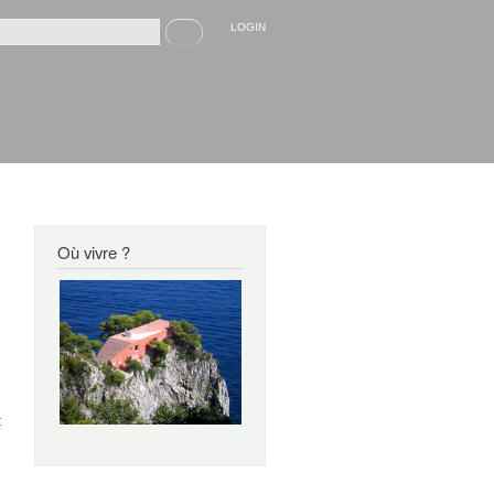
Recherche
LOGIN
rmulaire de recherche
Où vivre ?
i
t
u