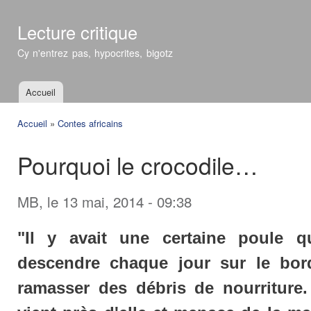
All
con
Lecture critique
prin
Cy n'entrez pas, hypocrites, bigotz
Accueil
Menu principal
Accueil
»
Contes africains
Vous êtes ici
Pourquoi le crocodile…
MB
, le 13 mai, 2014 - 09:38
"Il y avait une certaine poule qu
descendre chaque jour sur le bord
ramasser des débris de nourriture.