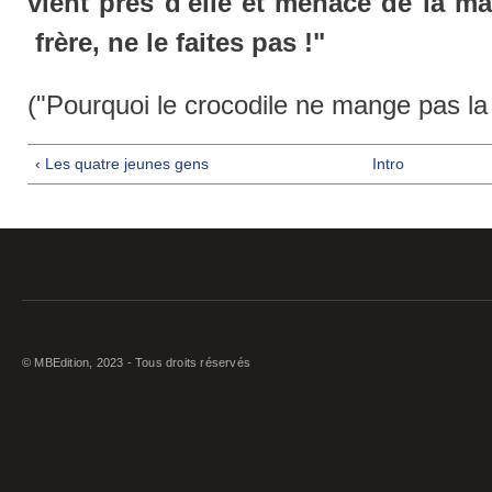
vient près d'elle et menace de la man
frère, ne le faites pas !"
("Pourquoi le crocodile ne mange pas la
‹ Les quatre jeunes gens
Intro
© MBEdition, 2023 - Tous droits réservés