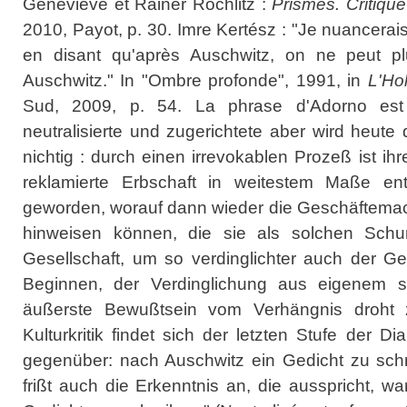
Geneviève et Rainer Rochlitz :
Prismes. Critique
2010, Payot, p. 30. Imre Kertész : "Je nuancerai
en disant qu'après Auschwitz, on ne peut p
Auschwitz." In "Ombre profonde", 1991, in
L'Ho
Sud, 2009, p. 54. La phrase d'Adorno est 
neutralisierte und zugerichtete aber wird heute d
nichtig : durch einen irrevokablen Prozeß ist i
reklamierte Erbschaft in weitestem Maße entbe
geworden, worauf dann wieder die Geschäftemac
hinweisen können, die sie als solchen Schu
Gesellschaft, um so verdinglichter auch der G
Beginnen, der Verdinglichung aus eigenem 
äußerste Bewußtsein vom Verhängnis droht 
Kulturkritik findet sich der letzten Stufe der Di
gegenüber: nach Auschwitz ein Gedicht zu schr
frißt auch die Erkenntnis an, die ausspricht, 