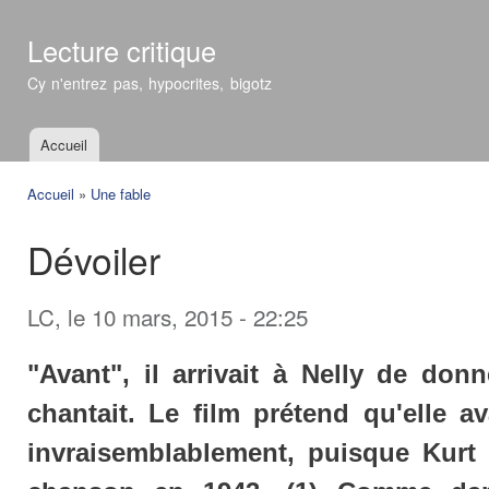
All
con
Lecture critique
prin
Cy n'entrez pas, hypocrites, bigotz
Accueil
Menu principal
Accueil
»
Une fable
Vous êtes ici
Dévoiler
LC
, le 10 mars, 2015 - 22:25
"Avant", il arrivait à Nelly de donn
chantait. Le film prétend qu'elle a
invraisemblablement, puisque Kurt