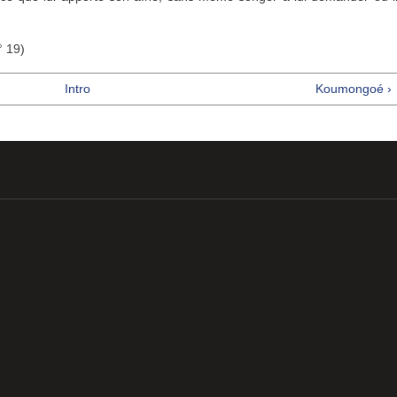
° 19)
Intro
Koumongoé ›