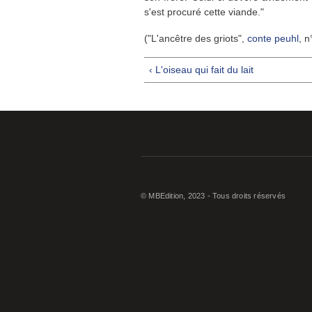
s'est procuré cette viande."
("L'ancêtre des griots",
conte peuhl
, n
‹ L'oiseau qui fait du lait
© MBEdition, 2023 - Tous droits réservés