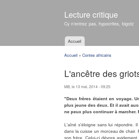
Lecture critique
Cy n'entrez pas, hypocrites, bigotz
Accueil
Menu principal
Accueil
»
Contes africains
Vous êtes ici
L'ancêtre des griot
MB
, le 13 mai, 2014 - 09:25
"Deux frères étaient en voyage. Un 
plus jeune des deux. Et il avait aussi
ne peux plus continuer à marcher. P
L'aîné s'éloigne sans lui répondre. Il
dans la cuisse un morceau de chair. Pui
son frère. Celui-ci dévore avidemen