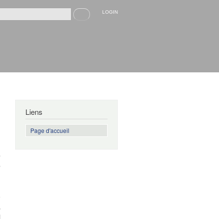
Recherche
LOGIN
rmulaire de recherche
Liens
Page d'accueil
e
e
e
à
l