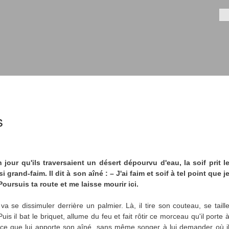
Aller au
contenu
Fo
principal
s
jour qu'ils traversaient un désert dépourvu d'eau, la soif prit l
 grand-faim. Il dit à son aîné : – J'ai faim et soif à tel point que j
oursuis ta route et me laisse mourir ici.
 va se dissimuler derrière un palmier. Là, il tire son couteau, se taill
s il bat le briquet, allume du feu et fait rôtir ce morceau qu'il porte 
t ce que lui apporte son aîné, sans même songer à lui demander où i