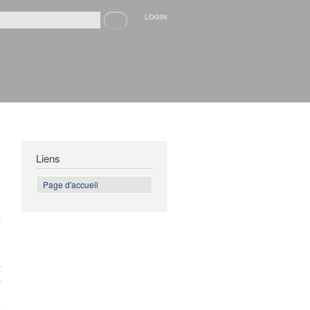
Recherche
LOGIN
rmulaire de recherche
Liens
Page d'accueil
e
a
a
n
e