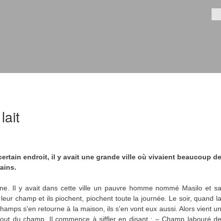
Aller au
contenu
Fo
principal
lait
ertain endroit, il y avait une grande ville où vivaient beaucoup d
ains.
ne. Il y avait dans cette ville un pauvre homme nommé Masilo et s
leur champ et ils piochent, piochent toute la journée. Le soir, quand l
champs s'en retourne à la maison, ils s'en vont eux aussi. Alors vient u
 bout du champ. Il commence à siffler en disant : – Champ labouré d