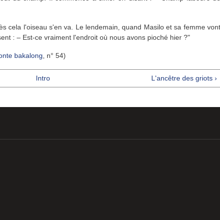
ès cela l'oiseau s'en va. Le lendemain, quand Masilo et sa femme von
sent : – Est-ce vraiment l'endroit où nous avons pioché hier ?"
onte bakalong
, n° 54)
Intro
L'ancêtre des griots ›