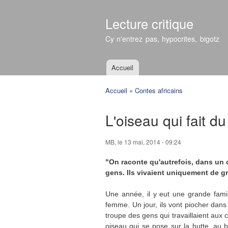
Lecture critique
Cy n'entrez pas, hypocrites, bigotz
Accueil
Menu principal
Accueil
»
Contes africains
Vous êtes ici
L'oiseau qui fait du 
MB
, le 13 mai, 2014 - 09:24
"On raconte qu'autrefois, dans un c
gens. Ils vivaient uniquement de gr
Une année, il y eut une grande fami
femme. Un jour, ils vont piocher dans 
troupe des gens qui travaillaient aux 
oiseau qui se pose sur la hutte, au