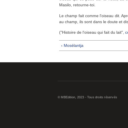
Masilo, retourne-toi.
Le champ fait comme l'oiseau dit. Apr
au champ, ils sont dans le doute et di
("Histoire de l'oiseau qui fait du lait",
c
‹ Mosélantja
© MBEdition, 2023 - Tous droits réservés