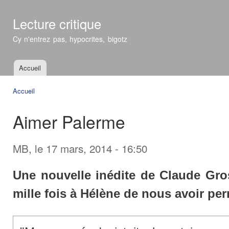
All
con
Lecture critique
prin
Cy n'entrez pas, hypocrites, bigotz
Accueil
Menu principal
Accueil
Vous êtes ici
Aimer Palerme
MB
, le 17 mars, 2014 - 16:50
Une nouvelle inédite de Claude Gros
mille fois à Hélène de nous avoir perm