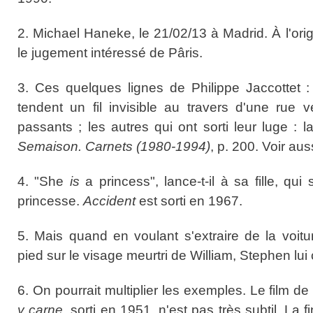
2. Michael Haneke, le 21/02/13 à Madrid. À l'origi
le jugement intéressé de Pâris.
3. Ces quelques lignes de Philippe Jaccottet :
tendent un fil invisible au travers d'une rue v
passants ; les autres qui ont sorti leur luge : l
Semaison. Carnets (1980-1994)
, p. 200. Voir aus
4. "She
is
a princess", lance-t-il à sa fille, qu
princesse.
Accident
est sorti en 1967.
5. Mais quand en voulant s'extraire de la voi
pied sur le visage meurtri de William, Stephen lui c
6. On pourrait multiplier les exemples. Le film d
y carne
, sorti en 1951, n'est pas très subtil. La f