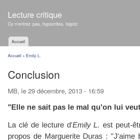
All
con
Lecture critique
prin
Cy n'entrez pas, hypocrites, bigotz
Accueil
Menu principal
Accueil
»
Emily L.
Vous êtes ici
Conclusion
MB
, le 29 décembre, 2013 - 16:59
"Elle ne sait pas le mal qu'on lui veut
La clé de lecture d'
Emily L.
est peut-êt
propos de Marguerite Duras : "J'aime