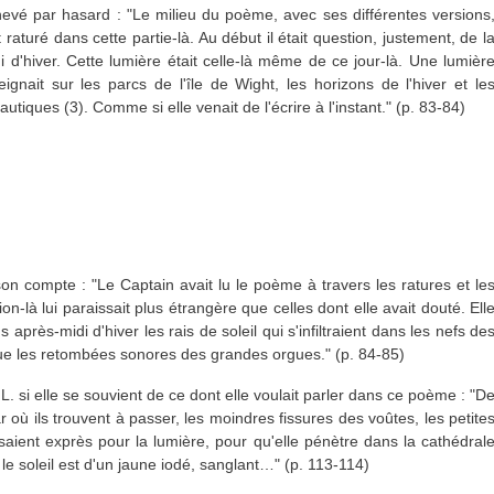
vé par hasard : "Le milieu du poème, avec ses différentes versions
t raturé dans cette partie-là. Au début il était question, justement, de l
i d'hiver. Cette lumière était celle-là même de ce jour-là. Une lumièr
eignait sur les parcs de l'île de Wight, les horizons de l'hiver et le
utiques (3). Comme si elle venait de l'écrire à l'instant." (p. 83-84)
n compte : "Le Captain avait lu le poème à travers les ratures et le
ion-là lui paraissait plus étrangère que celles dont elle avait douté. Ell
s après-midi d'hiver les rais de soleil qui s'infiltraient dans les nefs de
e les retombées sonores des grandes orgues." (p. 84-85)
L. si elle se souvient de ce dont elle voulait parler dans ce poème : "D
 par où ils trouvent à passer, les moindres fissures des voûtes, les petite
saient exprès pour la lumière, pour qu'elle pénètre dans la cathédral
r le soleil est d'un jaune iodé, sanglant…" (p. 113-114)