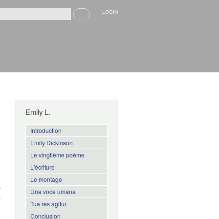
Recherche
LOGIN
rmulaire de recherche
Emily L.
Introduction
Emily Dickinson
Le vingtième poème
s
L'écriture
Le montage
a
Una voce umana
a
Tua res agitur
Conclusion