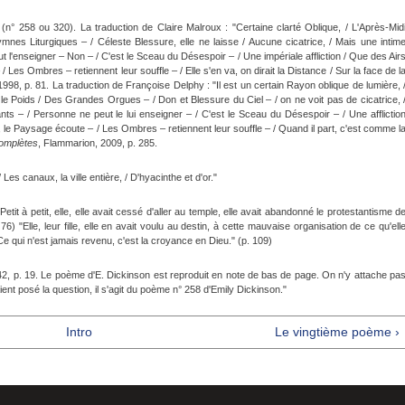
(n° 258 ou 320). La traduction de Claire Malroux : "Certaine clarté Oblique, / L'Après-Mid
es Liturgiques – / Céleste Blessure, elle ne laisse / Aucune cicatrice, / Mais une intim
ut l'enseigner – Non – / C'est le Sceau du Désespoir – / Une impériale affliction / Que des Air
 Les Ombres – retiennent leur souffle – / Elle s'en va, on dirait la Distance / Sur la face de l
 1998, p. 81. La traduction de Françoise Delphy : "Il est un certain Rayon oblique de lumière, 
e Poids / Des Grandes Orgues – / Don et Blessure du Ciel – / on ne voit pas de cicatrice, 
ants – / Personne ne peut le lui enseigner – / C'est le Sceau du Désespoir – / Une afflictio
nt, le Paysage écoute – / Les Ombres – retiennent leur souffle – / Quand il part, c'est comme l
omplètes
, Flammarion, 2009, p. 285.
es canaux, la ville entière, / D'hyacinthe et d'or."
tit à petit, elle, elle avait cessé d'aller au temple, elle avait abandonné le protestantisme d
 76) "Elle, leur fille, elle en avait voulu au destin, à cette mauvaise organisation de ce qu'ell
"– Ce qui n'est jamais revenu, c'est la croyance en Dieu." (p. 109)
42, p. 19. Le poème d'E. Dickinson est reproduit en note de bas de page. On n'y attache pa
ent posé la question, il s'agit du poème n° 258 d'Emily Dickinson."
Intro
Le vingtième poème ›