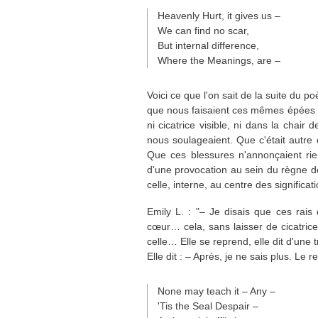
Heavenly Hurt, it gives us –
We can find no scar,
But internal difference,
Where the Meanings, are –
Voici ce que l'on sait de la suite du po
que nous faisaient ces mêmes épées de s
ni cicatrice visible, ni dans la chai
nous soulageaient. Que c'était autre ch
Que ces blessures n'annonçaient rien
d'une provocation au sein du règne de 
celle, interne, au centre des significati
Emily L. : "– Je disais que ces rais
cœur… cela, sans laisser de cicatrices
celle… Elle se reprend, elle dit d'une t
Elle dit : – Après, je ne sais plus. Le
None may teach it – Any –
'Tis the Seal Despair –