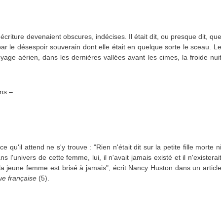
'écriture devenaient obscures, indécises. Il était dit, ou presque dit, qu
 par le désespoir souverain dont elle était en quelque sorte le sceau. L
ge aérien, dans les dernières vallées avant les cimes, la froide nui
ns –
qu'il attend ne s'y trouve : "Rien n'était dit sur la petite fille morte n
ns l'univers de cette femme, lui, il n'avait jamais existé et il n'existerai
de la jeune femme est brisé à jamais", écrit Nancy Huston dans un articl
e française
(5).