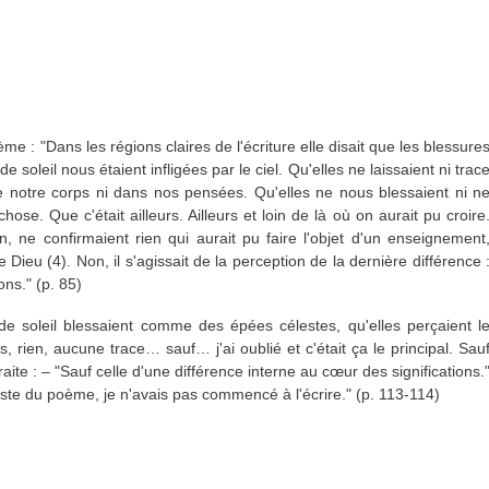
ème : "Dans les régions claires de l'écriture elle disait que les blessure
oleil nous étaient infligées par le ciel. Qu'elles ne laissaient ni trac
r de notre corps ni dans nos pensées. Qu'elles ne nous blessaient ni n
ose. Que c'était ailleurs. Ailleurs et loin de là où on aurait pu croire
, ne confirmaient rien qui aurait pu faire l'objet d'un enseignement
Dieu (4). Non, il s'agissait de la perception de la dernière différence 
ons." (p. 85)
 de soleil blessaient comme des épées célestes, qu'elles perçaient l
, rien, aucune trace… sauf… j'ai oublié et c'était ça le principal. Sau
raite : – "Sauf celle d'une différence interne au cœur des significations.
 reste du poème, je n'avais pas commencé à l'écrire." (p. 113-114)