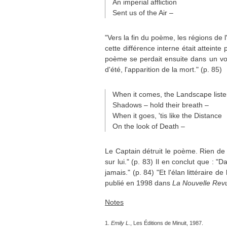
An imperial affliction
Sent us of the Air –
"Vers la fin du poème, les régions de l
cette différence interne était atteinte
poème se perdait ensuite dans un voya
d'été, l'apparition de la mort." (p. 85)
When it comes, the Landscape liste
Shadows – hold their breath –
When it goes, 'tis like the Distance
On the look of Death –
Le Captain détruit le poème. Rien de ce 
sur lui." (p. 83) Il en conclut que : "Da
jamais." (p. 84) "Et l'élan littéraire 
publié en 1998 dans
La Nouvelle Revu
Notes
1.
Emily L.
, Les Éditions de Minuit, 1987.