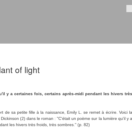
Aller au
contenu
Fo
principal
ant of light
'il y a certaines fois, certains après-midi pendant les hivers trè
t de sa petite fille à la naissance, Emily L. se remet à écrire. Voici l
ickinson (2) dans le roman : "C'était un poème sur la lumière qu'il y 
dant les hivers très froids, très sombres." (p. 82)