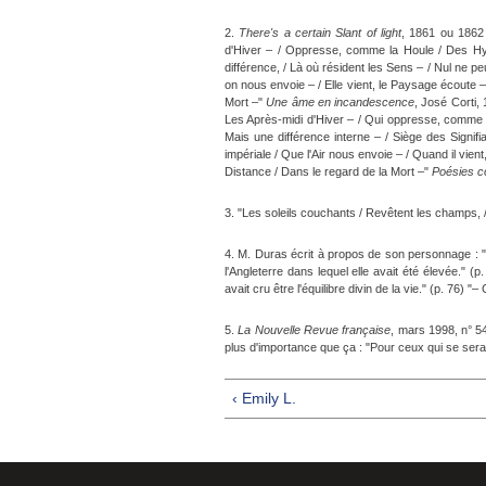
2.
There's a certain Slant of light
, 1861 ou 1862 
d'Hiver – / Oppresse, comme la Houle / Des Hymn
différence, / Là où résident les Sens – / Nul ne pe
on nous envoie – / Elle vient, le Paysage écoute – /
Mort –"
Une âme en incandescence
, José Corti,
Les Après-midi d'Hiver – / Qui oppresse, comme l
Mais une différence interne – / Siège des Signifi
impériale / Que l'Air nous envoie – / Quand il vie
Distance / Dans le regard de la Mort –"
Poésies c
3. "Les soleils couchants / Revêtent les champs, / L
4. M. Duras écrit à propos de son personnage : "Pe
l'Angleterre dans lequel elle avait été élevée." (p.
avait cru être l'équilibre divin de la vie." (p. 76) 
5.
La Nouvelle Revue française
, mars 1998, n° 5
plus d'importance que ça : "Pour ceux qui se serai
‹ Emily L.