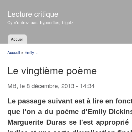
All
con
Lecture critique
prin
Cy n'entrez pas, hypocrites, bigotz
Accueil
Menu principal
Accueil
»
Emily L.
Vous êtes ici
Le vingtième poème
MB
, le 8 décembre, 2013 - 14:34
Le passage suivant est à lire en fon
que l'on a du poème d'Emily Dickin
Marguerite Duras se l'est appropri