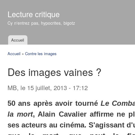
All
con
Lecture critique
prin
Cy n'entrez pas, hypocrites, bigotz
Accueil
Menu principal
Accueil
»
Contre les images
Vous êtes ici
Des images vaines ?
MB
, le 15 juillet, 2013 - 17:12
50 ans après avoir tourné
Le Combat
la mort
, Alain Cavalier affirme ne p
ses acteurs au cinéma. S'agissant d'