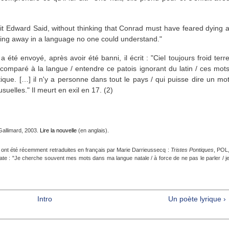
 écrit Edward Said, without thinking that Conrad must have feared dying 
lking away in a language no one could understand."
 été envoyé, après avoir été banni, il écrit : "Ciel toujours froid terr
n comparé à la langue / entendre ce patois ignorant du latin / ces mot
ique. […] il n'y a personne dans tout le pays / qui puisse dire un mo
suelles." Il meurt en exil en 17. (2)
Gallimard, 2003.
Lire la nouvelle
(en anglais).
, ont été récemment retraduites en français par Marie Darrieussecq :
Tristes Pontiques
, POL
mate : "Je cherche souvent mes mots dans ma langue natale / à force de ne pas le parler / j
Intro
Un poète lyrique ›