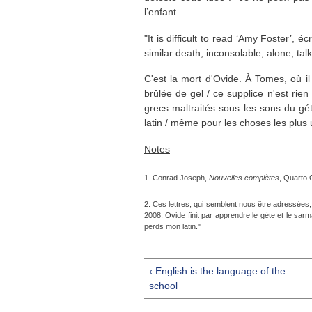
l’enfant.
"It is difficult to read ‘Amy Foster’,
similar death, inconsolable, alone, ta
C'est la mort d'Ovide. À Tomes, où il a
brûlée de gel / ce supplice n'est rie
grecs maltraités sous les sons du gét
latin / même pour les choses les plus u
Notes
1. Conrad Joseph,
Nouvelles complètes
, Quarto 
2. Ces lettres, qui semblent nous être adressées
2008. Ovide finit par apprendre le gète et le sar
perds mon latin."
‹ English is the language of the
school