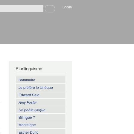
Recherche
LOGIN
rmulaire de recherche
Plurilinguisme
Sommaire
Je préfère le tchèque
Edward Said
n
s
Amy Foster
Un poète lyrique
Bilingue ?
,
Montaigne
e
Esther Duflo
c