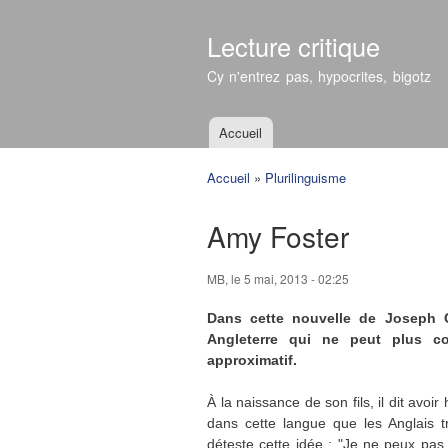
Lecture critique
Cy n'entrez pas, hypocrites, bigotz
Accueil
Menu principal
Accueil
»
Plurilinguisme
Vous êtes ici
Amy Foster
MB
, le 5 mai, 2013 - 02:25
Dans cette nouvelle de Joseph Co
Angleterre qui ne peut plus co
approximatif.
À la naissance de son fils, il dit avoi
dans cette langue que les Anglais t
déteste cette idée : "Je ne peux pas c