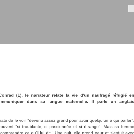
Aller au
contenu
Fo
principal
nrad (1), le narrateur relate la vie d'un naufragé réfugié e
mmuniquer dans sa langue maternelle. Il parle un anglai
r hâte de le voir "devenu assez grand pour avoir quelqu’un à qui parler"
rouvent "si troublante, si passionnée et si étrange". Mais sa femm
omprendre ce qu’il lui dit." Une nuit, elle prend peur et s’enfuit ave