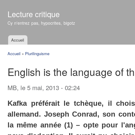
All
con
Lecture critique
prin
Cy n'entrez pas, hypocrites, bigotz
Accueil
Menu principal
Accueil
»
Plurilinguisme
Vous êtes ici
English is the language of t
MB
, le 5 mai, 2013 - 02:24
Kafka préférait le tchèque, il chois
allemand. Joseph Conrad, son cont
la même année (1) – opte pour l'an