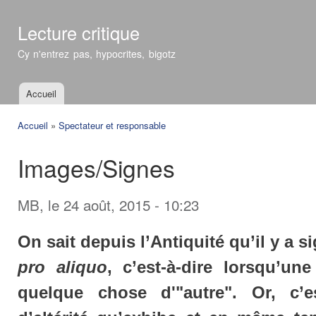
All
con
Lecture critique
prin
Cy n'entrez pas, hypocrites, bigotz
Accueil
Menu principal
Accueil
»
Spectateur et responsable
Vous êtes ici
Images/Signes
MB
, le 24 août, 2015 - 10:23
On sait depuis l’Antiquité qu’il y a 
pro aliquo
, c’est-à-dire lorsqu’u
quelque chose d'"autre". Or, c’