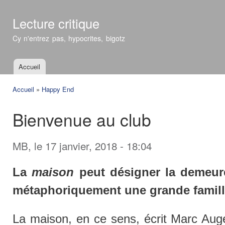
All
con
Lecture critique
prin
Cy n'entrez pas, hypocrites, bigotz
Accueil
Menu principal
Accueil
»
Happy End
Vous êtes ici
Bienvenue au club
MB
, le 17 janvier, 2018 - 18:04
La
maison
peut désigner la demeure
métaphoriquement une grande famill
La maison, en ce sens, écrit Marc Augé