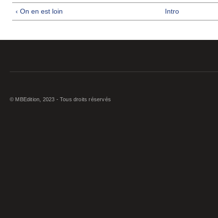
‹ On en est loin
Intro
© MBEdition, 2023 - Tous droits réservés