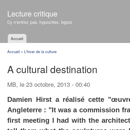
All
con
Lecture critique
prin
Cy n'entrez pas, hypocrites, bigotz
Accueil
Menu principal
Accueil
»
L'hiver de la culture
Vous êtes ici
A cultural destination
MB
, le 23 octobre, 2013 - 00:40
Damien Hirst a réalisé cette "œuvr
Angleterre : "It was a commission fr
first meeting I had with the architec