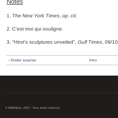
Notes
1.
The New York Times
,
op. cit.
2. C'est moi qui souligne.
3. "Hirst's sculptures unveiled",
Gulf Times
, 09/10
‹ Kinder surprise
Intro
© MBEdition, 2023 - Tous droits réservés