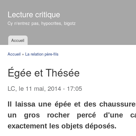
All
con
Lecture critique
prin
Cy n'entrez pas, hypocrites, bigotz
Accueil
Menu principal
Accueil
»
La relation père-fils
Vous êtes ici
Égée et Thésée
LC
, le 11 mai, 2014 - 17:05
Il laissa une épée et des chaussure
un gros rocher percé d'une cav
exactement les objets déposés.