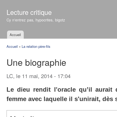
All
con
Lecture critique
prin
Cy n'entrez pas, hypocrites, bigotz
Accueil
Menu principal
Accueil
»
La relation père-fils
Vous êtes ici
Une biographie
LC
, le 11 mai, 2014 - 17:04
Le dieu rendit l'oracle qu’il aurait
femme avec laquelle il s'unirait, dès 