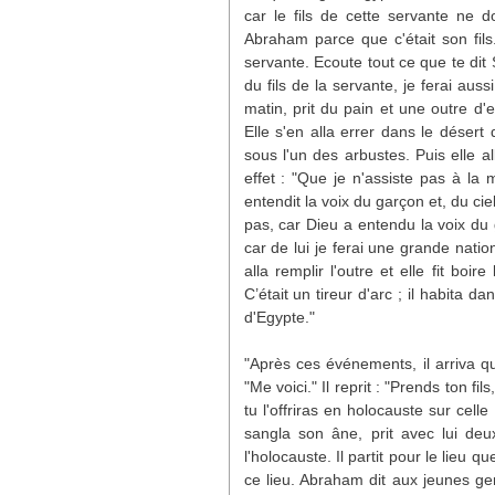
car le fils de cette servante ne 
Abraham parce que c'était son fils
servante. Ecoute tout ce que te di
du fils de la servante, je ferai au
matin, prit du pain et une outre d'e
Elle s'en alla errer dans le désert 
sous l'un des arbustes. Puis elle all
effet : "Que je n'assiste pas à la m
entendit la voix du garçon et, du cie
pas, car Dieu a entendu la voix du ga
car de lui je ferai une grande nation
alla remplir l'outre et elle fit boi
C’était un tireur d'arc ; il habita 
d'Egypte."
"Après ces événements, il arriva que
"Me voici." Il reprit : "Prends ton f
tu l'offriras en holocauste sur cel
sangla son âne, prit avec lui deu
l'holocauste. Il partit pour le lieu qu
ce lieu. Abraham dit aux jeunes ge