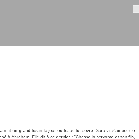
Aller au
contenu
Fo
principal
am fit un grand festin le jour où Isaac fut sevré. Sara vit s'amuser le
nné à Abraham. Elle dit à ce dernier : "Chasse la servante et son fils,