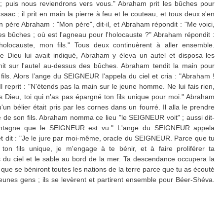
 ; puis nous reviendrons vers vous." Abraham prit les bûches pour
saac ; il prit en main la pierre à feu et le couteau, et tous deux s'en
n père Abraham : "Mon père", dit-il, et Abraham répondit : "Me voici,
et les bûches ; où est l'agneau pour l'holocauste ?" Abraham répondit :
'holocauste, mon fils." Tous deux continuèrent à aller ensemble.
que Dieu lui avait indiqué, Abraham y éleva un autel et disposa les
e mit sur l'autel au-dessus des bûches. Abraham tendit la main pour
fils. Alors l’ange du SEIGNEUR l'appela du ciel et cria : "Abraham !
Il reprit : "N'étends pas la main sur le jeune homme. Ne lui fais rien,
ns Dieu, toi qui n'as pas épargné ton fils unique pour moi." Abraham
u'un bélier était pris par les cornes dans un fourré. Il alla le prendre
ce de son fils. Abraham nomma ce lieu "le SEIGNEUR voit" ; aussi dit-
 montagne que le SEIGNEUR est vu." L'ange du SEIGNEUR appela
t dit : "Je le jure par moi-même, oracle du SEIGNEUR. Parce que tu
ton fils unique, je m'engage à te bénir, et à faire proliférer ta
 du ciel et le sable au bord de la mer. Ta descendance occupera la
 que se béniront toutes les nations de la terre parce que tu as écouté
jeunes gens ; ils se levèrent et partirent ensemble pour Béer-Shéva.