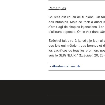
Remarques
Ce récit est cousu de fil blanc. On fa
des humains. Mais ce récit a aussi sa
s'était agi de simples injonctions. Le
d'ailleurs opposés. On le voit dans
Mi
Ezéchiel fait dire à Iahvé : je leur a
des lois qui n'étaient pas bonnes et d
les sacrifices de tous les premiers-nés
suis le SEIGNEUR." (
Ezéchiel
, 20, 25
‹ Abraham et ses fils