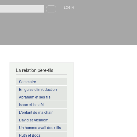
Recherche
LOGIN
rmulaire de recherche
La relation père-fils
Sommaire
En guise d'introduction
Abraham et ses fils
Isaac et Ismaël
L'enfant de ma chair
David et Absalom
Un homme avait deux fils
Ruth et Booz