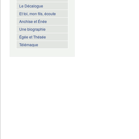
Le Décalogue
Et toi, mon fils, écoute
Anchise et Énée
Une biographie
Égée et Thésée
Télémaque