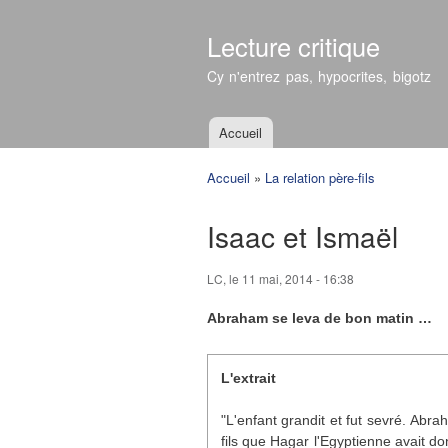
Lecture critique
Cy n'entrez pas, hypocrites, bigotz
Accueil
Menu principal
Accueil
»
La relation père-fils
Vous êtes ici
Isaac et Ismaël
LC
, le 11 mai, 2014 - 16:38
Abraham se leva de bon matin …
L'extrait
"L'enfant grandit et fut sevré. Abrah
fils que Hagar l'Egyptienne avait do