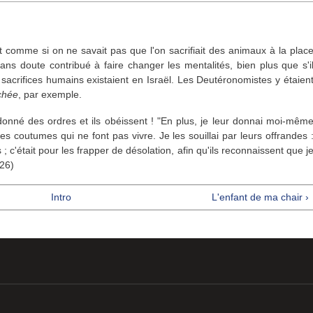
it comme si on ne savait pas que l'on sacrifiait des animaux à la plac
ns doute contribué à faire changer les mentalités, bien plus que s'i
s sacrifices humains existaient en Israël. Les Deutéronomistes y étaien
chée
, par exemple.
i donné des ordres et ils obéissent ! "En plus, je leur donnai moi-mêm
es coutumes qui ne font pas vivre. Je les souillai par leurs offrandes 
 ; c'était pour les frapper de désolation, afin qu'ils reconnaissent que j
-26)
Intro
L'enfant de ma chair ›