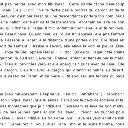
doit pas hériter avec mon fils Isaac." Cette parole fâcha beaucoup
. Mais Dieu lui dit : "Ne te fâche pas à propos du garçon et de ta
t Sara, car c'est par Isaac qu'une descendance portera ton nom. Mais
ssi une nation, car il est de ta descendance." Abraham se leva de bon
au qu'il donna à Hagar. Il mit l'enfant sur son épaule et la renvoya.
de Béer-Shéva. Quand l'eau de l'outre fut épuisée, elle jeta l'enfant
a s'asseoir à l'écart, à la distance d'une portée d'arc. Elle disait en
ort de l'enfant !" Assise à l'écart, elle éleva la voix et pleura. Dieu
l, l'ange de Dieu appela Hagar. Il lui dit : "Qu’as-tu, Hagar ? Ne crains
rçon, là où il est. Lève-toi ! Relève l’enfant et tiens-le par la main,
." Dieu lui ouvrit les yeux et elle aperçut un puits avec de l'eau. Elle
re le garçon. Dieu fut avec le garçon qui grandit et habita au désert.
dans le désert de Parân, et sa mère lui fit épouser une femme du pays
 Dieu mit Abraham à l'épreuve. Il lui dit : "Abraham" ; il répondit :
ils, ton unique, Isaac, que tu aimes. Pars pour le pays de Moriyya et là,
le des montagnes que je t'indiquerai." Abraham se leva de bon matin,
x de ses jeunes gens et son fils Isaac. Il fendit les bûches pour
e Dieu lui avait indiqué. Le troisième jour, il leva les yeux et vit de loin
ns : "Demeurez ici, vous, avec l'âne ; moi et le jeune homme, nous