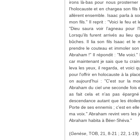
irons là-bas pour nous prosterner
l'holocauste et en chargea son fils I
allèrent ensemble. Isaac parla à so
mon fils." Il reprit : "Voici le feu 
"Dieu saura voir l’agneau pour l
Lorsqu'ils furent arrivés au lieu 
bûches. Il lia son fils Isaac et l
prendre le couteau et immoler son 
Abraham !" Il répondit : "Me voici." 
car maintenant je sais que tu crai
leva les yeux, il regarda, et voici q
pour l'offrir en holocauste à la pla
on aujourd'hui : "C'est sur la
Abraham du ciel une seconde fois e
as fait cela et n'as pas épargné 
descendance autant que les étoiles
Porte de ses ennemis ; c'est en elle
ma voix." Abraham revint vers les 
Abraham habita à Béer-Shéva."
(
Genèse
, TOB, 21, 8-21 ; 22, 1-19)