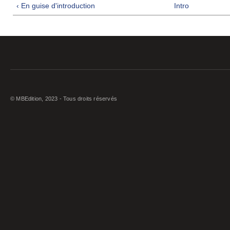
‹ En guise d'introduction
Intro
© MBEdition, 2023 - Tous droits réservés