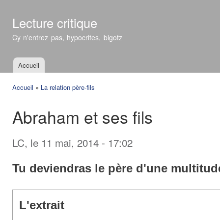
All
con
Lecture critique
prin
Cy n'entrez pas, hypocrites, bigotz
Accueil
Menu principal
Accueil
»
La relation père-fils
Vous êtes ici
Abraham et ses fils
LC
, le 11 mai, 2014 - 17:02
Tu deviendras le père d'une multitud
L'extrait