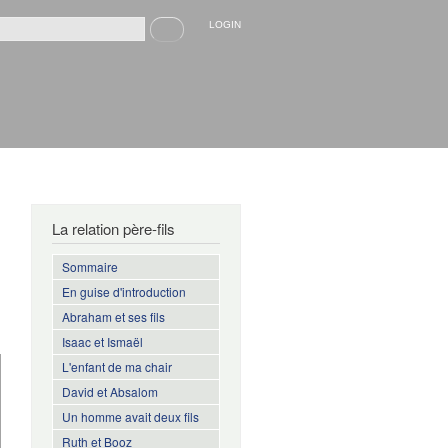
Recherche
LOGIN
rmulaire de recherche
La relation père-fils
Sommaire
En guise d'introduction
Abraham et ses fils
Isaac et Ismaël
L'enfant de ma chair
David et Absalom
Un homme avait deux fils
Ruth et Booz