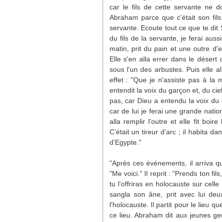
car le fils de cette servante ne 
Abraham parce que c'était son fils
servante. Ecoute tout ce que te di
du fils de la servante, je ferai au
matin, prit du pain et une outre d'e
Elle s'en alla errer dans le désert 
sous l'un des arbustes. Puis elle all
effet : "Que je n'assiste pas à la m
entendit la voix du garçon et, du cie
pas, car Dieu a entendu la voix du ga
car de lui je ferai une grande nation
alla remplir l'outre et elle fit boi
C’était un tireur d'arc ; il habita 
d'Egypte."
"Après ces événements, il arriva que
"Me voici." Il reprit : "Prends ton f
tu l'offriras en holocauste sur cel
sangla son âne, prit avec lui deu
l'holocauste. Il partit pour le lieu qu
ce lieu. Abraham dit aux jeunes ge