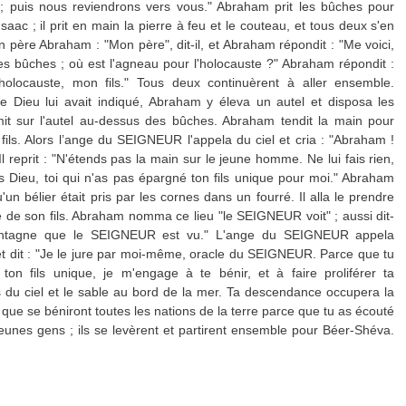
 ; puis nous reviendrons vers vous." Abraham prit les bûches pour
saac ; il prit en main la pierre à feu et le couteau, et tous deux s'en
n père Abraham : "Mon père", dit-il, et Abraham répondit : "Me voici,
et les bûches ; où est l'agneau pour l'holocauste ?" Abraham répondit :
'holocauste, mon fils." Tous deux continuèrent à aller ensemble.
que Dieu lui avait indiqué, Abraham y éleva un autel et disposa les
e mit sur l'autel au-dessus des bûches. Abraham tendit la main pour
fils. Alors l’ange du SEIGNEUR l'appela du ciel et cria : "Abraham !
Il reprit : "N'étends pas la main sur le jeune homme. Ne lui fais rien,
ns Dieu, toi qui n'as pas épargné ton fils unique pour moi." Abraham
u'un bélier était pris par les cornes dans un fourré. Il alla le prendre
ce de son fils. Abraham nomma ce lieu "le SEIGNEUR voit" ; aussi dit-
 montagne que le SEIGNEUR est vu." L'ange du SEIGNEUR appela
t dit : "Je le jure par moi-même, oracle du SEIGNEUR. Parce que tu
ton fils unique, je m'engage à te bénir, et à faire proliférer ta
 du ciel et le sable au bord de la mer. Ta descendance occupera la
 que se béniront toutes les nations de la terre parce que tu as écouté
jeunes gens ; ils se levèrent et partirent ensemble pour Béer-Shéva.