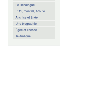
Le Décalogue
Et toi, mon fils, écoute
Anchise et Énée
Une biographie
Égée et Thésée
Télémaque