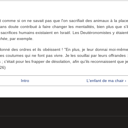
it comme si on ne savait pas que l'on sacrifiait des animaux à la plac
ns doute contribué à faire changer les mentalités, bien plus que s'i
s sacrifices humains existaient en Israël. Les Deutéronomistes y étaien
chée
, par exemple.
i donné des ordres et ils obéissent ! "En plus, je leur donnai moi-mêm
es coutumes qui ne font pas vivre. Je les souillai par leurs offrandes 
 ; c'était pour les frapper de désolation, afin qu'ils reconnaissent que j
-26)
Intro
L'enfant de ma chair ›