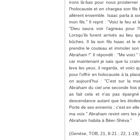
irons là-bas pour nous prosterner
l'holocauste et en chargea son fils I
allèrent ensemble. Isaac parla à so
mon fils." Il reprit : "Voici le feu 
"Dieu saura voir l’agneau pour l
Lorsqu'ils furent arrivés au lieu 
bûches. Il lia son fils Isaac et l
prendre le couteau et immoler son 
Abraham !" Il répondit : "Me voici." 
car maintenant je sais que tu crai
leva les yeux, il regarda, et voici q
pour l'offrir en holocauste à la pla
on aujourd'hui : "C'est sur la
Abraham du ciel une seconde fois e
as fait cela et n'as pas épargné 
descendance autant que les étoiles
Porte de ses ennemis ; c'est en elle
ma voix." Abraham revint vers les 
Abraham habita à Béer-Shéva."
(
Genèse
, TOB, 21, 8-21 ; 22, 1-19)