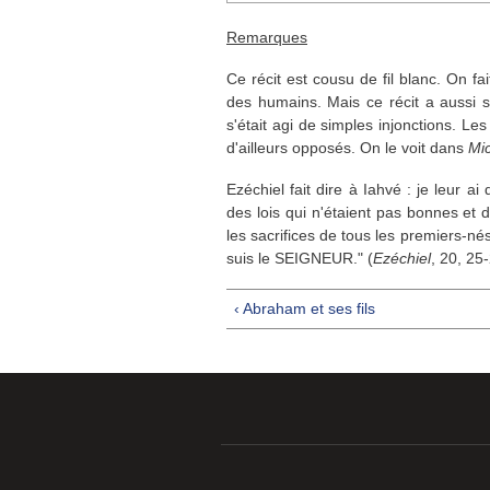
Remarques
Ce récit est cousu de fil blanc. On fa
des humains. Mais ce récit a aussi sa
s'était agi de simples injonctions. Le
d'ailleurs opposés. On le voit dans
Mi
Ezéchiel fait dire à Iahvé : je leur a
des lois qui n'étaient pas bonnes et d
les sacrifices de tous les premiers-nés
suis le SEIGNEUR." (
Ezéchiel
, 20, 25
‹ Abraham et ses fils