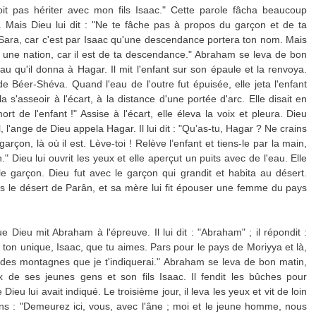
doit pas hériter avec mon fils Isaac." Cette parole fâcha beaucoup
. Mais Dieu lui dit : "Ne te fâche pas à propos du garçon et de ta
t Sara, car c'est par Isaac qu'une descendance portera ton nom. Mais
ssi une nation, car il est de ta descendance." Abraham se leva de bon
au qu'il donna à Hagar. Il mit l'enfant sur son épaule et la renvoya.
de Béer-Shéva. Quand l'eau de l'outre fut épuisée, elle jeta l'enfant
a s'asseoir à l'écart, à la distance d'une portée d'arc. Elle disait en
ort de l'enfant !" Assise à l'écart, elle éleva la voix et pleura. Dieu
l, l'ange de Dieu appela Hagar. Il lui dit : "Qu’as-tu, Hagar ? Ne crains
rçon, là où il est. Lève-toi ! Relève l’enfant et tiens-le par la main,
." Dieu lui ouvrit les yeux et elle aperçut un puits avec de l'eau. Elle
re le garçon. Dieu fut avec le garçon qui grandit et habita au désert.
dans le désert de Parân, et sa mère lui fit épouser une femme du pays
 Dieu mit Abraham à l'épreuve. Il lui dit : "Abraham" ; il répondit :
ils, ton unique, Isaac, que tu aimes. Pars pour le pays de Moriyya et là,
le des montagnes que je t'indiquerai." Abraham se leva de bon matin,
x de ses jeunes gens et son fils Isaac. Il fendit les bûches pour
e Dieu lui avait indiqué. Le troisième jour, il leva les yeux et vit de loin
ns : "Demeurez ici, vous, avec l'âne ; moi et le jeune homme, nous