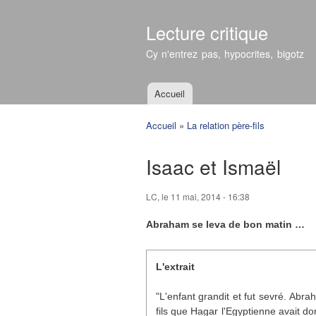
Lecture critique
Cy n'entrez pas, hypocrites, bigotz
Accueil
Menu principal
Accueil
»
La relation père-fils
Vous êtes ici
Isaac et Ismaël
LC
, le 11 mai, 2014 - 16:38
Abraham se leva de bon matin …
L'extrait
"L'enfant grandit et fut sevré. Abrah
fils que Hagar l'Egyptienne avait do