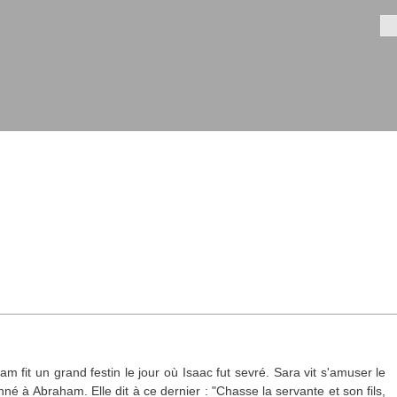
Aller au
contenu
Fo
principal
am fit un grand festin le jour où Isaac fut sevré. Sara vit s'amuser le
nné à Abraham. Elle dit à ce dernier : "Chasse la servante et son fils,