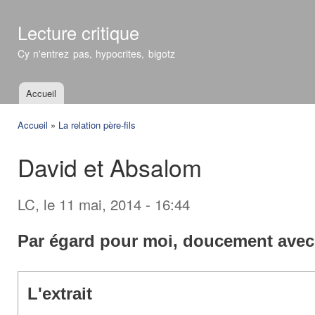
All
con
Lecture critique
prin
Cy n'entrez pas, hypocrites, bigotz
Accueil
Menu principal
Accueil
»
La relation père-fils
Vous êtes ici
David et Absalom
LC
, le 11 mai, 2014 - 16:44
Par égard pour moi, doucement avec
L'extrait