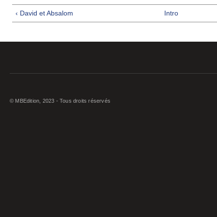
‹ David et Absalom
Intro
© MBEdition, 2023 - Tous droits réservés