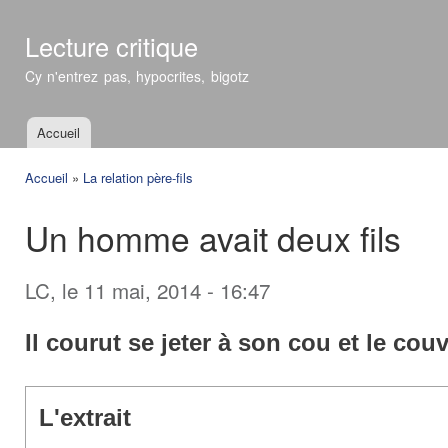
All
con
Lecture critique
prin
Cy n'entrez pas, hypocrites, bigotz
Accueil
Menu principal
Accueil
»
La relation père-fils
Vous êtes ici
Un homme avait deux fils
LC
, le 11 mai, 2014 - 16:47
Il courut se jeter à son cou et le couv
L'extrait