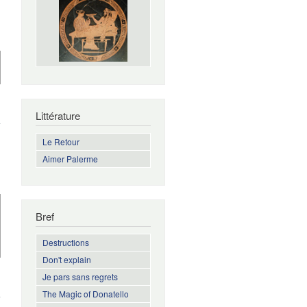
e No, but I
Littérature
joined the
Resistance
Le Retour
Aimer Palerme
Bref
Destructions
Don't explain
Je pars sans regrets
de
Camus
The Magic of Donatello