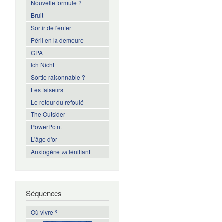
Nouvelle formule ?
Bruit
Sortir de l'enfer
Péril en la demeure
GPA
Ich Nicht
Sortie raisonnable ?
Les faiseurs
Le retour du refoulé
The Outsider
de
PowerPoint
Masse
L'âge d'or
und
Anxiogène
vs
lénifiant
Macht
Séquences
Où vivre ?