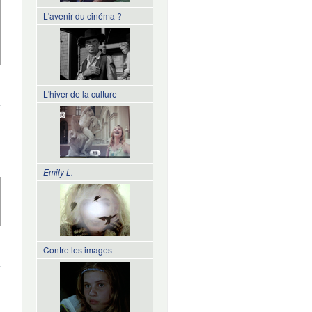
L'avenir du cinéma ?
de À bon
L'hiver de la culture
entendeur
Emily L.
de Les
Contre les images
dangers
des
écrans