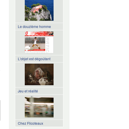
Le douzième homme
L'objet est dégoûtant
de Le
Cantique
des
cantiques
Jeu et réalité
Chez Flicoteaux
de