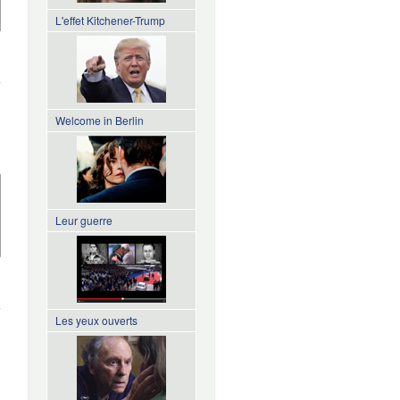
L'effet Kitchener-Trump
de
nfantilisation
Welcome in Berlin
Leur guerre
de
Comportement
grégaire
Les yeux ouverts