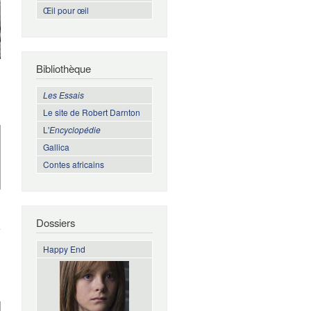
Œil pour œil
Bibliothèque
Les Essais
Le site de Robert Darnton
L'
Encyclopédie
Gallica
Contes africains
de A
Dossiers
Holocaust
Disney
Happy End