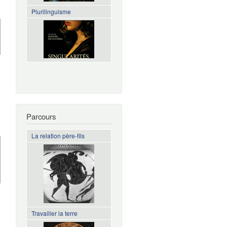
Plurilinguisme
de Une
minute
quarante-
neuf
secondes
Parcours
La relation père-fils
de
Monteverdi
Travailler la terre
en fond
sonore